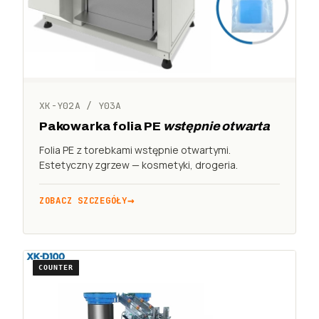
XK-Y02A / Y03A
Pakowarka folia PE
wstępnie otwarta
Folia PE z torebkami wstępnie otwartymi.
Estetyczny zgrzew — kosmetyki, drogeria.
ZOBACZ SZCZEGÓŁY
COUNTER