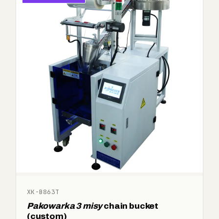
XK-B863T
Pakowarka 3 misy
chain bucket
(custom)