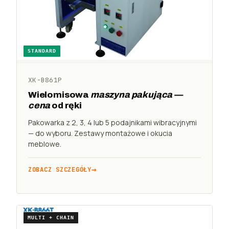
STANDARD
XK-B861P
Wielomisowa
maszyna pakująca —
cena
od ręki
Pakowarka z 2, 3, 4 lub 5 podajnikami wibracyjnymi
— do wyboru. Zestawy montażowe i okucia
meblowe.
ZOBACZ SZCZEGÓŁY
MULTI + CHAIN