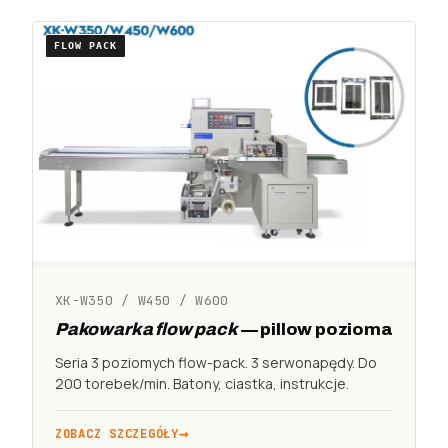
FLOW PACK
XK-W350 / W450 / W600
Pakowarka flow pack
— pillow pozioma
Seria 3 poziomych flow-pack. 3 serwonapędy. Do
200 torebek/min. Batony, ciastka, instrukcje.
ZOBACZ SZCZEGÓŁY