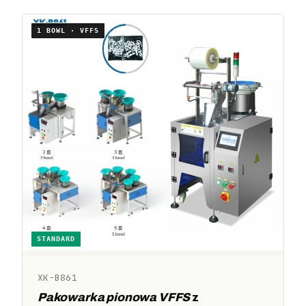
1 BOWL · VFFS
STANDARD
XK-B861
Pakowarka pionowa VFFS
z