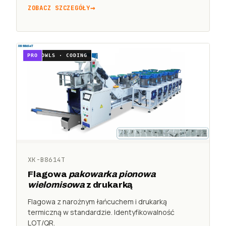
ZOBACZ SZCZEGÓŁY
14 BOWLS · CODING
PRO
XK-B8614T
Flagowa
pakowarka pionowa
wielomisowa
z drukarką
Flagowa z narożnym łańcuchem i drukarką
termiczną w standardzie. Identyfikowalność
LOT/QR.