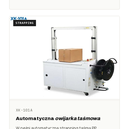
STRAPPING
XK-101A
Automatyczna
owijarka taśmowa
W pełni automatyczna strapping taśmą PP.