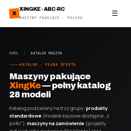
XINGKE · ABC-RC
☰
X
MASZYNY PAKUJĄCE · POLSKA
HOME
/
KATALOG MASZYN
KATALOG · PEŁNA OFERTA
Maszyny pakujące
XingKe
— pełny katalog
28 modeli
Katalog podzielony na trzy grupy:
produkty
standardowe
(modele bazowe dostępne „z
półki"),
maszyny na zamówienie
(projekty
indywidualne pod specyfikę klienta) oraz