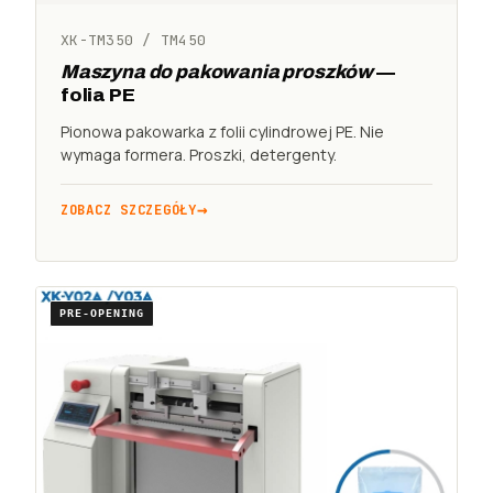
XK-TM350 / TM450
Maszyna do pakowania proszków
—
folia PE
Pionowa pakowarka z folii cylindrowej PE. Nie
wymaga formera. Proszki, detergenty.
ZOBACZ SZCZEGÓŁY
PRE-OPENING