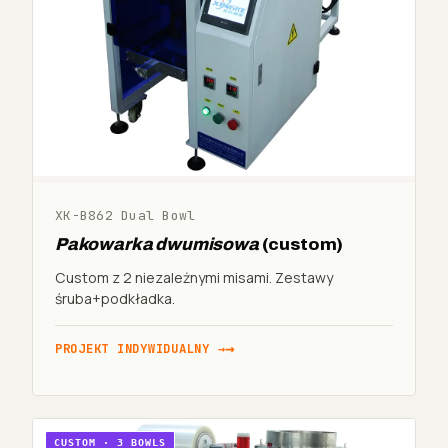
XK-B862 Dual Bowl
Pakowarka dwumisowa
(custom)
Custom z 2 niezależnymi misami. Zestawy
śruba+podkładka.
PROJEKT INDYWIDUALNY →
CUSTOM · 3 BOWLS