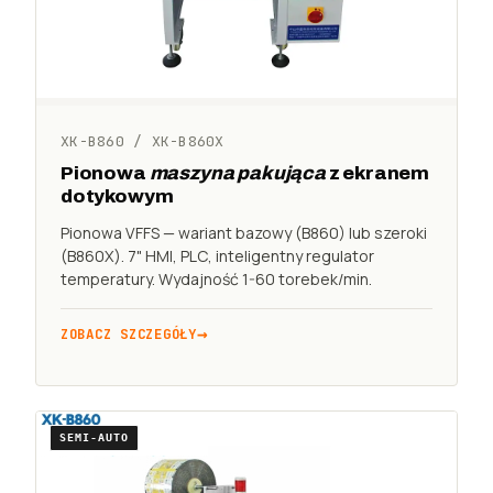
XK-B860 / XK-B860X
Pionowa
maszyna pakująca
z ekranem
dotykowym
Pionowa VFFS — wariant bazowy (B860) lub szeroki
(B860X). 7" HMI, PLC, inteligentny regulator
temperatury. Wydajność 1-60 torebek/min.
ZOBACZ SZCZEGÓŁY
SEMI-AUTO