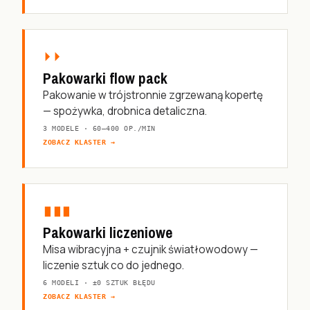
⏵⏵
Pakowarki flow pack
Pakowanie w trójstronnie zgrzewaną kopertę
— spożywka, drobnica detaliczna.
3 MODELE · 60–400 OP./MIN
ZOBACZ KLASTER →
∎∎∎
Pakowarki liczeniowe
Misa wibracyjna + czujnik światłowodowy —
liczenie sztuk co do jednego.
6 MODELI · ±0 SZTUK BŁĘDU
ZOBACZ KLASTER →