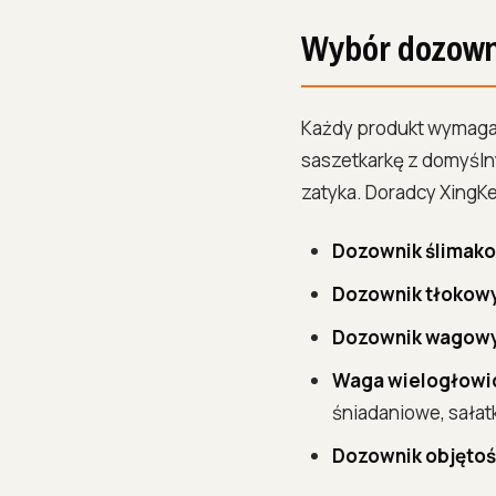
Wybór dozowni
Każdy produkt wymaga
saszetkarkę z domyślny
zatyka. Doradcy XingK
Dozownik ślimak
Dozownik tłokow
Dozownik wagow
Waga wielogłow
śniadaniowe, sałatk
Dozownik objęto