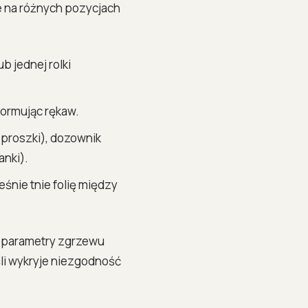
e na różnych pozycjach
b jednej rolki
formując rękaw.
(proszki), dozownik
anki).
śnie tnie folię między
, parametry zgrzewu
śli wykryje niezgodność