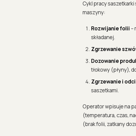
Cykl pracy saszetkark
maszyny:
Rozwijanie folii
– 
składanej.
Zgrzewanie szwó
Dozowanie produ
tłokowy (płyny), d
Zgrzewanie i odc
saszetkami.
Operator wpisuje na pa
(temperatura, czas, na
(brak folii, zatkany d