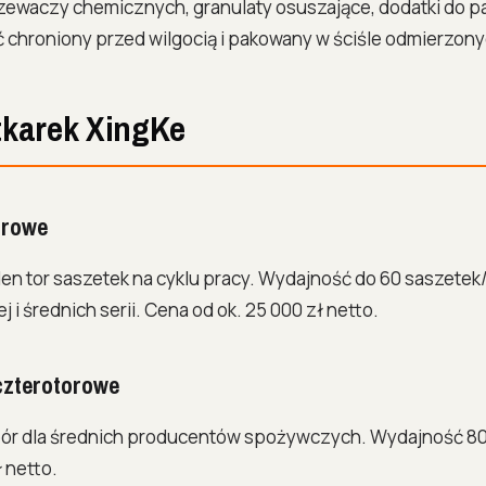
waczy chemicznych, granulaty osuszające, dodatki do p
 chroniony przed wilgocią i pakowany w ściśle odmierzony
tkarek XingKe
orowe
n tor saszetek na cyklu pracy. Wydajność do 60 saszetek/
j i średnich serii. Cena od ok. 25 000 zł netto.
czterotorowe
bór dla średnich producentów spożywczych. Wydajność 80
 netto.