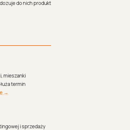
 dozuje do nich produkt
i, mieszanki
dłuża termin
ze →
ingowej i sprzedaży