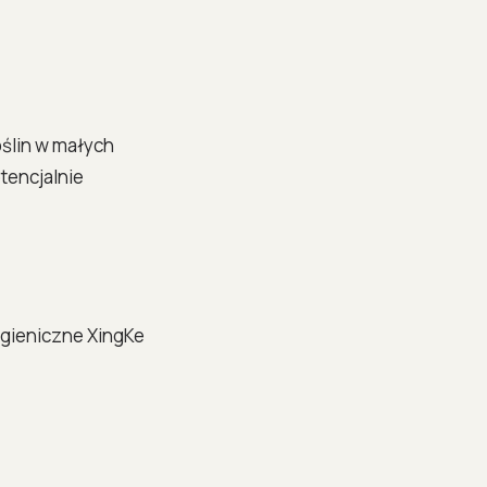
oślin w małych
tencjalnie
igieniczne XingKe