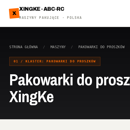
XINGKE · ABC-RC
X
MASZYNY PAKUJĄCE · POLSKA
STRONA GŁÓWNA
/
MASZYNY
/
PAKOWARKI DO PROSZKÓW
01 / KLASTER: PAKOWARKI DO PROSZKÓW
Pakowarki do prosz
XingKe