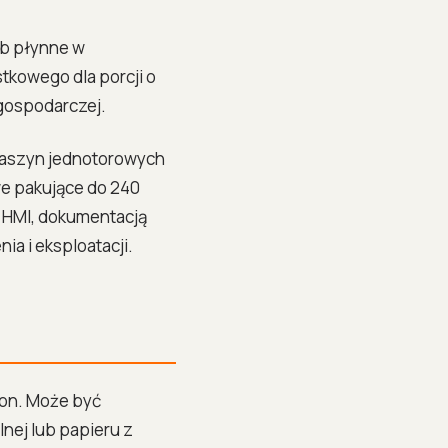
ub płynne w
kowego dla porcji o
 gospodarczej.
maszyn jednotorowych
we pakujące do 240
m HMI, dokumentacją
a i eksploatacji.
ron. Może być
lnej lub papieru z