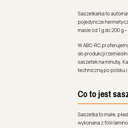
Saszetkarka to automa
pojedyncze hermetyczn
masie od 1 g do 200 g 
W ABC-RC.pl oferujem
do produkcji rzemieśln
saszetek na minutę. Ka
techniczną po polsku 
Co to jest sas
Saszetka to małe, płas
wykonana z folii lamino