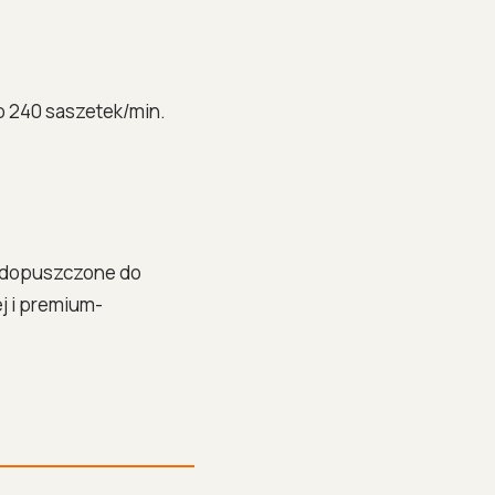
o 240 saszetek/min.
, dopuszczone do
j i premium-