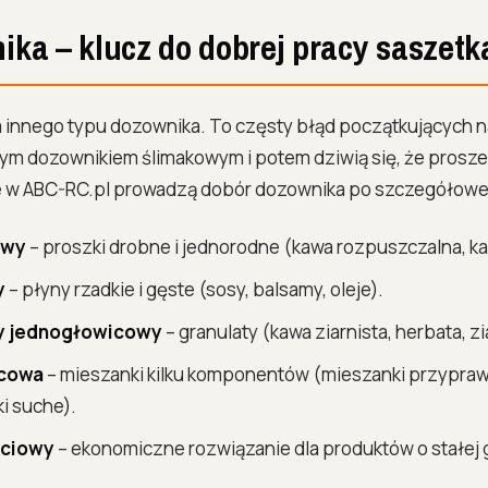
ka – klucz do dobrej pracy saszetk
 innego typu dozownika. To częsty błąd początkujących 
m dozownikiem ślimakowym i potem dziwią się, że proszek 
e w ABC-RC.pl prowadzą dobór dozownika po szczegółowej 
owy
– proszki drobne i jednorodne (kawa rozpuszczalna, ka
y
– płyny rzadkie i gęste (sosy, balsamy, oleje).
y jednogłowicowy
– granulaty (kawa ziarnista, herbata, zi
icowa
– mieszanki kilku komponentów (mieszanki przypra
i suche).
ściowy
– ekonomiczne rozwiązanie dla produktów o stałej 