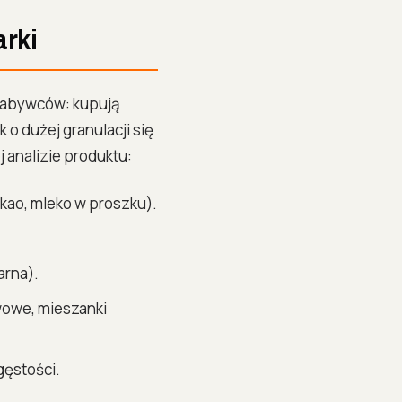
arki
nabywców: kupują
o dużej granulacji się
analizie produktu:
kao, mleko w proszku).
arna).
wowe, mieszanki
gęstości.