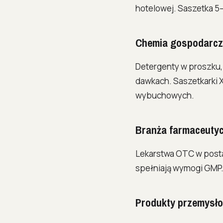
hotelowej. Saszetka 5–
Chemia gospodarc
Detergenty w proszku, 
dawkach. Saszetkarki X
wybuchowych.
Branża farmaceuty
Lekarstwa OTC w posta
spełniają wymogi GMP
Produkty przemysł