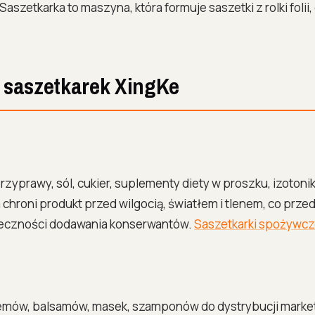
szetkarka to maszyna, która formuje saszetki z rolki folii,
 saszetkarek XingKe
rzyprawy, sól, cukier, suplementy diety w proszku, izotonik
chroni produkt przed wilgocią, światłem i tlenem, co prze
ieczności dodawania konserwantów.
Saszetkarki spożywc
emów, balsamów, masek, szamponów do dystrybucji market