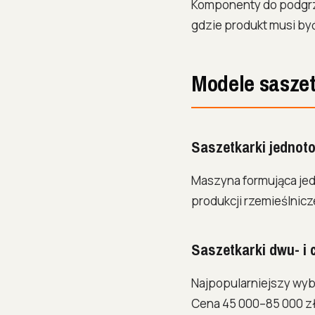
Komponenty do podgrze
gdzie produkt musi być
Modele sasze
Saszetkarki jednot
Maszyna formująca jede
produkcji rzemieślnicze
Saszetkarki dwu- i 
Najpopularniejszy wy
Cena 45 000–85 000 zł