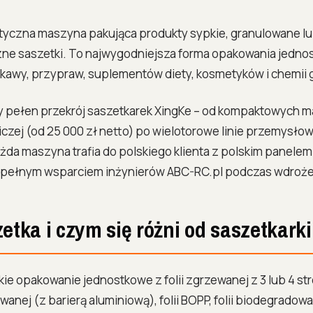
tyczna maszyna pakująca produkty sypkie, granulowane l
e saszetki. To najwygodniejsza forma opakowania jednost
– kawy, przypraw, suplementów diety, kosmetyków i chemii
y pełen przekrój saszetkarek XingKe – od kompaktowych 
iczej (od 25 000 zł netto) po wielotorowe linie przemysło
żda maszyna trafia do polskiego klienta z polskim panele
i pełnym wsparciem inżynierów ABC-RC.pl podczas wdrożeni
zetka i czym się różni od saszetkarki
kie opakowanie jednostkowe z folii zgrzewanej z 3 lub 4 st
wanej (z barierą aluminiową), folii BOPP, folii biodegradowa