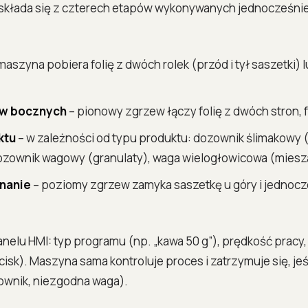
i składa się z czterech etapów wykonywanych jednocześni
maszyna pobiera folię z dwóch rolek (przód i tył saszetki) lu
w bocznych
– pionowy zgrzew łączy folię z dwóch stron, 
ktu
– w zależności od typu produktu: dozownik ślimakowy 
ozownik wagowy (granulaty), waga wielogłowicowa (miesz
inanie
– poziomy zgrzew zamyka saszetkę u góry i jednocze
nelu HMI: typ programu (np. „kawa 50 g”), prędkość pracy
cisk). Maszyna sama kontroluje proces i zatrzymuje się, je
ozownik, niezgodna waga).